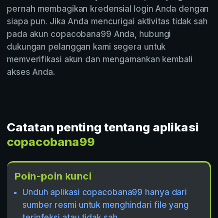
pernah membagikan kredensial login Anda dengan
siapa pun. Jika Anda mencurigai aktivitas tidak sah
pada akun copacobana99 Anda, hubungi
dukungan pelanggan kami segera untuk
memverifikasi akun dan mengamankan kembali
akses Anda.
Catatan penting tentang aplikasi
copacobana99
Poin-poin kunci
Unduh aplikasi copacobana99 hanya dari
sumber resmi untuk menghindari file yang
terinfeksi atau tidak sah