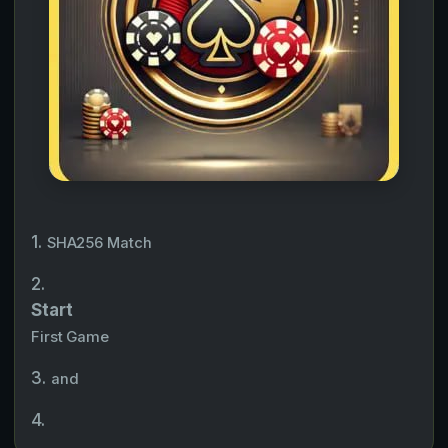
SHA256 Match
Start
First Game
and