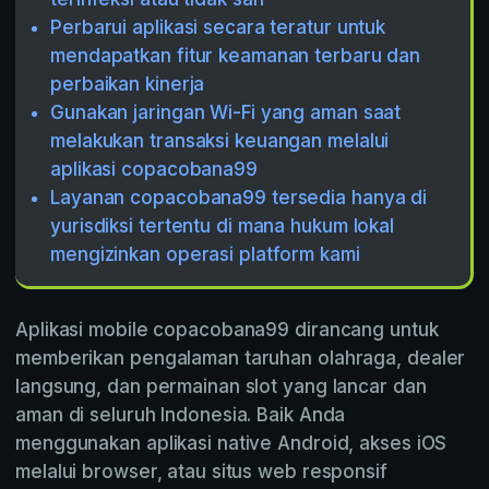
Perbarui aplikasi secara teratur untuk
mendapatkan fitur keamanan terbaru dan
perbaikan kinerja
Gunakan jaringan Wi-Fi yang aman saat
melakukan transaksi keuangan melalui
aplikasi copacobana99
Layanan copacobana99 tersedia hanya di
yurisdiksi tertentu di mana hukum lokal
mengizinkan operasi platform kami
Aplikasi mobile copacobana99 dirancang untuk
memberikan pengalaman taruhan olahraga, dealer
langsung, dan permainan slot yang lancar dan
aman di seluruh Indonesia. Baik Anda
menggunakan aplikasi native Android, akses iOS
melalui browser, atau situs web responsif