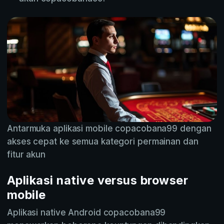
Antarmuka aplikasi mobile copacobana99 dengan
akses cepat ke semua kategori permainan dan
fitur akun
Aplikasi native versus browser
mobile
Aplikasi native Android copacobana99