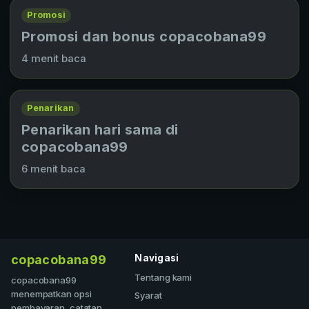
Promosi
Promosi dan bonus copacobana99
4 menit baca
Penarikan
Penarikan hari sama di
copacobana99
6 menit baca
copacobana99
Navigasi
Tentang kami
copacobana99
menempatkan opsi
Syarat
pembayaran, catatan