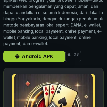
aplikasi web progresif, dan browser mobile—untuk
memberikan pengalaman yang cepat, aman, dan
dapat diandalkan di seluruh Indonesia, dari Jakarta
hingga Yogyakarta, dengan dukungan penuh untuk
metode pembayaran lokal seperti DANA, e-wallet,
mobile banking, local payment, online payment, e-
wallet, mobile banking, local payment, online
payment, dan e-wallet.
iOS
Android APK