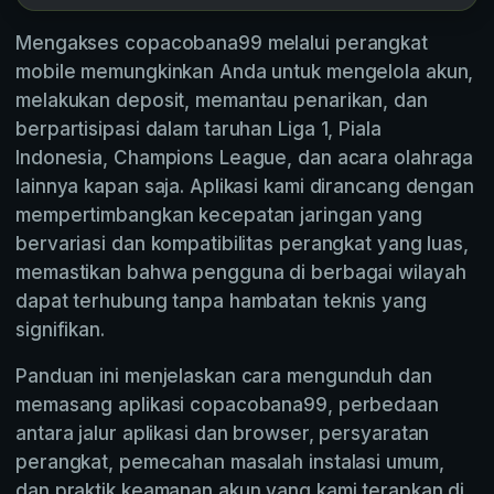
Mengakses copacobana99 melalui perangkat
mobile memungkinkan Anda untuk mengelola akun,
melakukan deposit, memantau penarikan, dan
berpartisipasi dalam taruhan Liga 1, Piala
Indonesia, Champions League, dan acara olahraga
lainnya kapan saja. Aplikasi kami dirancang dengan
mempertimbangkan kecepatan jaringan yang
bervariasi dan kompatibilitas perangkat yang luas,
memastikan bahwa pengguna di berbagai wilayah
dapat terhubung tanpa hambatan teknis yang
signifikan.
Panduan ini menjelaskan cara mengunduh dan
memasang aplikasi copacobana99, perbedaan
antara jalur aplikasi dan browser, persyaratan
perangkat, pemecahan masalah instalasi umum,
dan praktik keamanan akun yang kami terapkan di