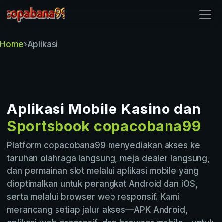
copacobana99
Home
›
Aplikasi
Aplikasi Mobile Kasino dan
Sportsbook
copacobana99
Platform copacobana99 menyediakan akses ke
taruhan olahraga langsung, meja dealer langsung,
dan permainan slot melalui aplikasi mobile yang
dioptimalkan untuk perangkat Android dan iOS,
serta melalui browser web responsif. Kami
merancang setiap jalur akses—APK Android,